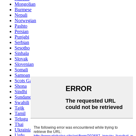
Mongolian
Burmese
Nepali
Norwegian
Pashto
Persian
Punjabi
Serbian
Sesotho
Sinhala
Slovak
Slovenian
Somali
Samoan
Scots Gaelic
Shona
Sindhi
Sundanese
Swahili
Tajik
Tamil
Telugu
Thai
Ukrainian
Urdu