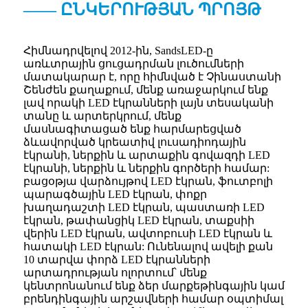
—— ԸՆԿԵՐՈՒԹՅԱՆ ՊՐՈՅԹ
Հիմնադրվելով 2012-ին, SandsLED-ը
առևտրային ցուցադրման լուծումների
մատակարար է, որը հիմնված է Չինաստանի
Շենժեն քաղաքում, մենք առաջարկում ենք
լավ որակի LED էկրանների լայն տեսականի
տանը և արտերկրում, մենք
մասնագիտացած ենք հարմարեցված
ձևավորված կրեատիվ լուսադիոդային
էկրանի, ներքին և արտաքին գովազդի LED
էկրանի, ներքին և ներքին գործերի համար:
բացօթյա վարձույթով LED էկրան, ֆուտբոլի
պարագծային LED էկրան, փոքր
խաղադաշտի LED էկրան, պաստառի LED
էկրան, թափանցիկ LED էկրան, տաքսիի
վերին LED էկրան, ավտոբուսի LED էկրան և
հատակի LED էկրան: Ունենալով ավելի քան
10 տարվա փորձ LED էկրանների
արտադրության ոլորտում՝ մենք
կենտրոնանում ենք ձեր մարքեթինգային կամ
բրենդինգային արշավների համար օպտիմալ