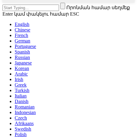
Որոնման համար սեղմեք
Enter կամ փակելու համար ESC
English
Chinese
French
German
Portuguese
Spanish
Russian
Japanese
Korean
Arabic
Irish
Greek
Turkish
Italian
Danish
Romanian
Indonesian
Czech
Afrikaans
Swedish
Polish