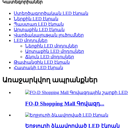
Կատեգորիաներ
Ստեղծագործական LED էկրան
Ներքին LED էկրան
Պաստառ LED էկրան
Արտաքին LED էկրան
Վարձակալության լուծումներ
LED մոդուլներ
Ներքին LED մոդուլներ
Արտաքին LED մոդուլներ
Ճկուն LED մոդուլներ
Թափանցիկ LED էկրան
Հատակի LED էկրան
Առաջարկվող ապրանքներ
FO-D Shopping Mall Գովազդ...
Եղջյուրի ձևավորված LED էկրան