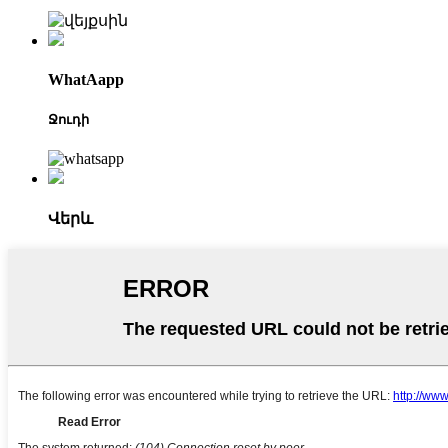
WhatAapp
Ջուդի
Վերև