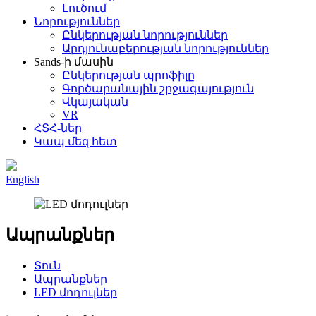
Լուծում
Նորություններ
Ընկերության նորություններ
Արդյունաբերության նորություններ
Sands-ի մասին
Ընկերության պրոֆիլը
Գործարանային շրջագայություն
Վկայական
VR
ՀՏՀ-ներ
Կապ մեզ հետ
English
Ապրանքներ
Տուն
Ապրանքներ
LED մոդուլներ