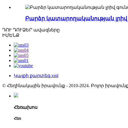
Բարձր կատարողականության լրիվ գ
ԴՈՒ ԴՈՒ
ՁԵՐ ավազները
ԻՄԵՆՔ
Կայքի քարտեզ.xml
© Հեղինակային իրավունք - 2010-2024. Բոլոր իրավ
Հեռախոս
Հեռ