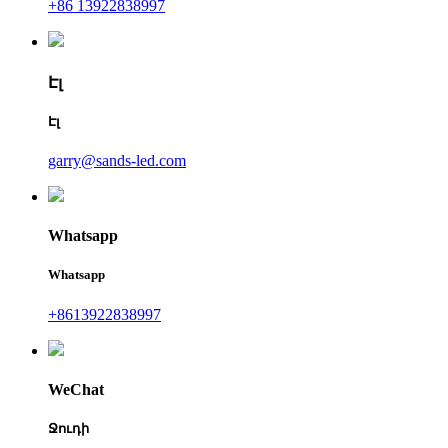
+86 13922838997
Էլ
Էլ
garry@sands-led.com
Whatsapp
Whatsapp
+8613922838997
WeChat
Ջուդի