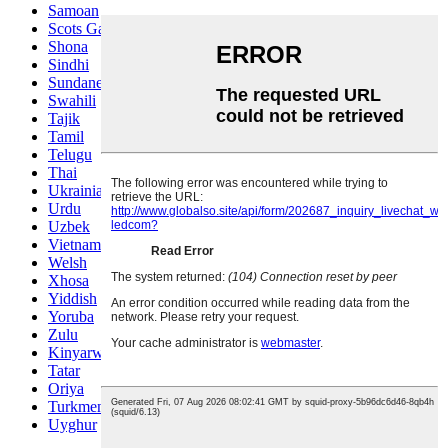
Samoan
Scots Gaelic
Shona
Sindhi
Sundanese
Swahili
Tajik
Tamil
Telugu
Thai
Ukrainian
Urdu
Uzbek
Vietnamese
Welsh
Xhosa
Yiddish
Yoruba
Zulu
Kinyarwanda
Tatar
Oriya
Turkmen
Uyghur