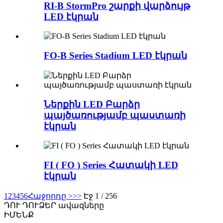
RI-B StormPro շարքի վարձույթ
LED էկրան
FO-B Series Stadium LED էկրան
Ներքին LED Բարձր
պայծառությամբ պաստառի
էկրան
FI ( FO ) Series Հատակի LED
էկրան
1
2
3
4
5
6
Հաջորդը >
>>
Էջ 1 / 256
ԴՈՒ ԴՈՒ
ՁԵՐ ավազները
ԻՄԵՆՔ