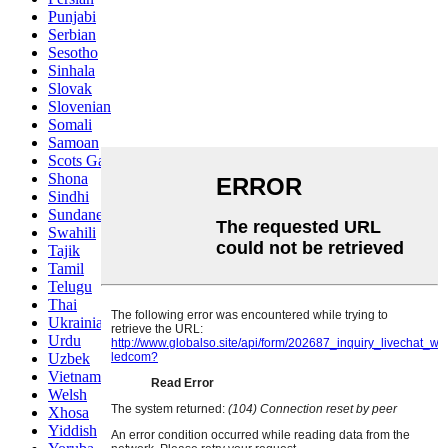
Punjabi
Serbian
Sesotho
Sinhala
Slovak
Slovenian
Somali
Samoan
Scots Gaelic
Shona
Sindhi
Sundanese
Swahili
Tajik
Tamil
Telugu
Thai
Ukrainian
Urdu
Uzbek
Vietnamese
Welsh
Xhosa
Yiddish