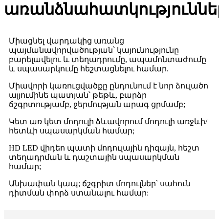
առանձնահատկություննե
Միացնել վարդակից առանց
պայմանավորվածության՝ կայունությունը
բարելավելու և տեղադրումը, ապամոնտաժումը
և սպասարկումը հեշտացնելու համար.
Միավորի կառուցվածքը ընդունում է նոր ձուլածո
ալյումինե պատյան՝ թեթև, բարձր
ճշգրտությամբ, ջերմության արագ ցրմամբ;
Կետ առ կետ մոդուլի ձևավորում մոդուլի առջևի/
հետևի սպասարկման համար;
HD LED վիդեո պատի մոդուլային դիզայն, հեշտ
տեղադրման և դաշտային սպասարկման
համար;
Անխափան կապ; ճշգրիտ մոդուլներ՝ սահուն
դիտման փորձ ստանալու համար: