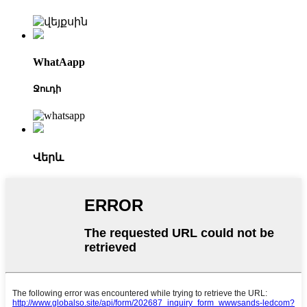
WhatAapp
Ջուդի
Վերև