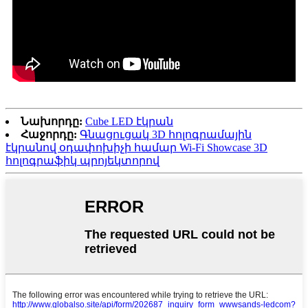
Նախորդը:
Cube LED էկրան
Հաջորդը:
Գնացուցակ 3D հոլոգրամային
էկրանով օդափոխիչի համար Wi-Fi Showcase 3D
հոլոգրաֆիկ պրոյեկտորով