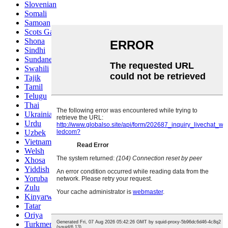
Slovenian
Somali
Samoan
Scots Gaelic
Shona
Sindhi
Sundanese
Swahili
Tajik
Tamil
Telugu
Thai
Ukrainian
Urdu
Uzbek
Vietnamese
Welsh
Xhosa
Yiddish
Yoruba
Zulu
Kinyarwanda
Tatar
Oriya
Turkmen