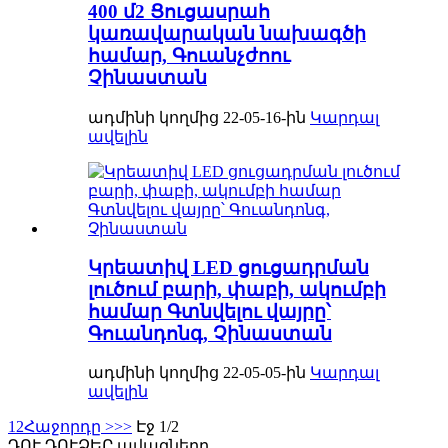
400 մ2 Ցուցասրահ
կառավարական նախագծի
համար, Գուանչժոու
Չինաստան
ադմինի կողմից 22-05-16-ին
Կարդալ
ավելին
Կրեատիվ LED ցուցադրման
լուծում բարի, փաբի, ակումբի
համար Գտնվելու վայրը՝
Գուանդոնգ, Չինաստան
ադմինի կողմից 22-05-05-ին
Կարդալ
ավելին
1
2
Հաջորդը >
>>
Էջ 1/2
ԴՈՒ ԴՈՒ
ՁԵՐ ավազները