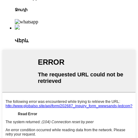
Ջուդի
Վերև