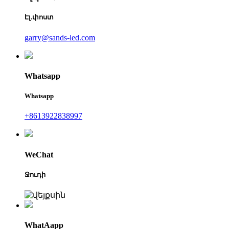
Էլ.փոստ
garry@sands-led.com
Whatsapp
Whatsapp
+8613922838997
WeChat
Ջուդի
WhatAapp