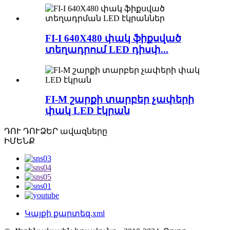
FI-I 640X480 փակ ֆիքսված
տեղադրում LED դիսփ...
FI-M շարքի տարբեր չափերի
փակ LED էկրան
ԴՈՒ ԴՈՒ
ՁԵՐ ավազները
ԻՄԵՆՔ
Կայքի քարտեզ.xml