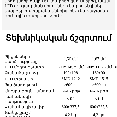
մոդուլները գալիս են տարբեր գնումներից, ապա
LED ցուցադրման մոդուլները կարող են լինել
տարբեր խմբաքանակներից, ինչը կառաջացնի
գունային տարբերություն:
Տեխնիկական ճշգրտում
P 1.5623
P 1.875
ՄՈԴԵԼ
Պիքսելների
1,56 մմ
1,87 մմ
բարձրությունը
LED մոդուլի չափը
300x168,75 մմ
300x168,75 մմ
3
192x108
160x90
Բանաձև (H×W)
SMD 1212
SMD 1515
LED տեսակը
≥600 nit
≥600 nit
Պայծառություն
Մոխրագույն սանդղակ
14-16 բիթ
14-16 բիթ
Վահանակի
＜0.1
＜0.1
հարթություն
600x337,5
600x337,5
Վահանակի չափը
Ցանց. քաշ /
4,2 կգ
4,2 կգ