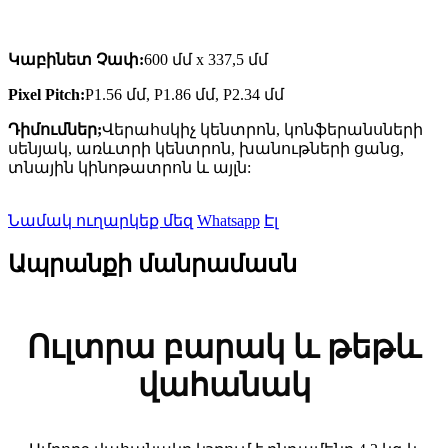
Կաբինետ Չափ:
600 մմ x 337,5 մմ
Pixel Pitch:
P1.56 մմ, P1.86 մմ, P2.34 մմ
Դիմումներ;
Վերահսկիչ կենտրոն, կոնֆերանսների
սենյակ, առևտրի կենտրոն, խանութների ցանց,
տնային կինոթատրոն և այլն:
Նամակ ուղարկեք մեզ
Whatsapp
Էլ
Ապրանքի մանրամասն
Ուլտրա բարակ և թեթև
վահանակ