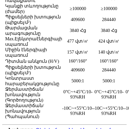
հավաքածու
Կյանքի տևողությունը
≥100000
≥100000
(ժամեր)
Պիքսելների խտություն
409600
284440
(պիքսել/մ²)
Թարմացման
3840 Հց
3840 Հց
արագությունը
Max.Էլեկտրաէներգիայի
477 վտ/㎡
424 վտ/㎡
սպառում
Միջին էներգիայի
157 վտ/㎡
140 վտ/㎡
սպառում
160°/160°
160°/160°
Դիտման անկյուն (H/V)
Պիքսելների խտություն
409600
284440
(պիքսել/մ²)
Կոնտրաստ
5000:1
5000:1
հարաբերակցությունը
Ջերմաստիճան/
0°C~+45°C/10-
0°C~+45°C/10-
0
խոնավություն
93%RH
93%RH
(Գործողություն)
Ջերմաստիճան/
-10C~+55°C/10-
-10C~+55°C/10-
-1
խոնավություն
93%RH
93%RH
(Պահպանում)