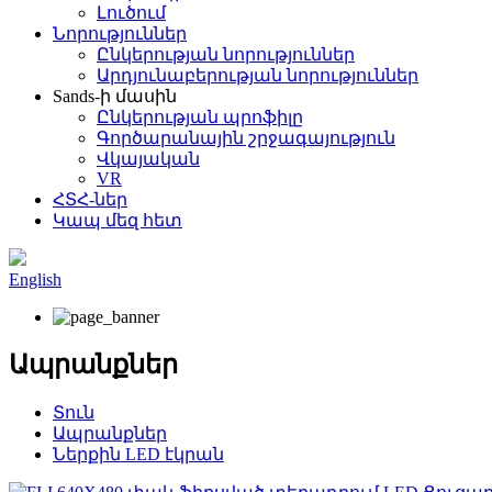
Լուծում
Նորություններ
Ընկերության նորություններ
Արդյունաբերության նորություններ
Sands-ի մասին
Ընկերության պրոֆիլը
Գործարանային շրջագայություն
Վկայական
VR
ՀՏՀ-ներ
Կապ մեզ հետ
English
Ապրանքներ
Տուն
Ապրանքներ
Ներքին LED էկրան